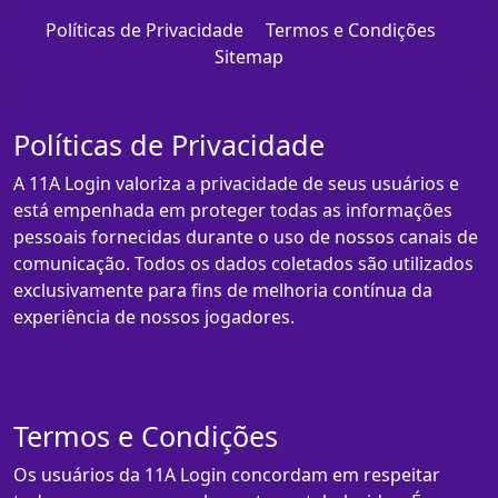
Políticas de Privacidade
Termos e Condições
Sitemap
Políticas de Privacidade
A 11A Login valoriza a privacidade de seus usuários e
está empenhada em proteger todas as informações
pessoais fornecidas durante o uso de nossos canais de
comunicação. Todos os dados coletados são utilizados
exclusivamente para fins de melhoria contínua da
experiência de nossos jogadores.
Termos e Condições
Os usuários da 11A Login concordam em respeitar