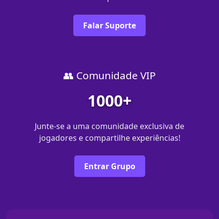
Falar Suporte
👥 Comunidade VIP
1000+
Junte-se a uma comunidade exclusiva de
jogadores e compartilhe experiências!
Entrar Grupo