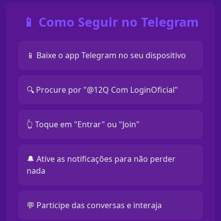
📱 Como Seguir no Telegram
📱 Baixe o app Telegram no seu dispositivo
🔍 Procure por "@12Q Com LoginOficial"
👆 Toque em "Entrar" ou "Join"
🔔 Ative as notificações para não perder
nada
💬 Participe das conversas e interaja