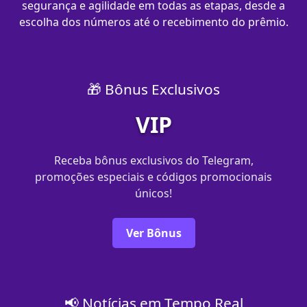
segurança e agilidade em todas as etapas, desde a
escolha dos números até o recebimento do prêmio.
🎁 Bônus Exclusivos
VIP
Receba bônus exclusivos do Telegram,
promoções especiais e códigos promocionais
únicos!
Ver Bônus
📢 Notícias em Tempo Real