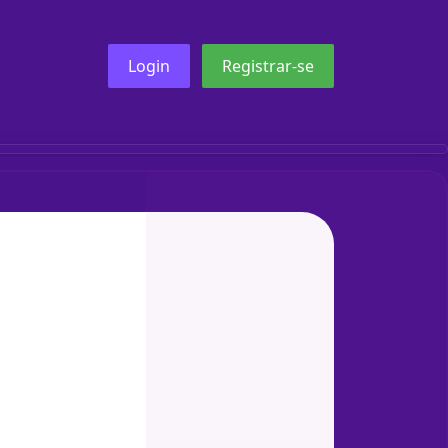
Login
Registrar-se