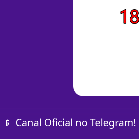
📱 Canal Oficial no Telegram!