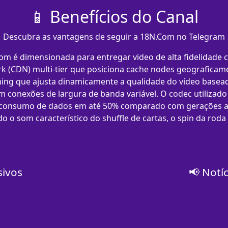
📱 Benefícios do Canal
Descubra as vantagens de seguir a 18N.Com no Telegram
om é dimensionada para entregar video de alta fidelidade
rk (CDN) multi-tier que posiciona cache nodes geograficame
ing que ajusta dinamicamente a qualidade do vídeo basea
 conexões de largura de banda variável. O codec utilizad
 consumo de dados em até 50% comparado com gerações ant
do o som característico do shuffle de cartas, o spin da roda 
sivos
📢 Notí