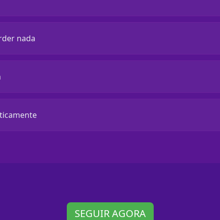
erder nada
a
aticamente
SEGUIR AGORA