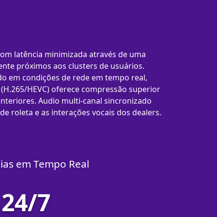
 com latência minimizada através de uma
nte próximos aos clusters de usuários.
do em condições de rede em tempo real,
o (H.265/HEVC) oferece compressão superior
eriores. Audio multi-canal sincronizado
de roleta e as interações vocais dos dealers.
cias em Tempo Real
24/7