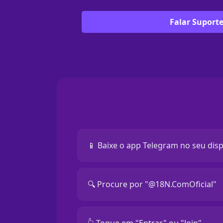
Falar Suport
📱 Baixe o app Telegram no seu disp
🔍 Procure por "@18N.ComOficial"