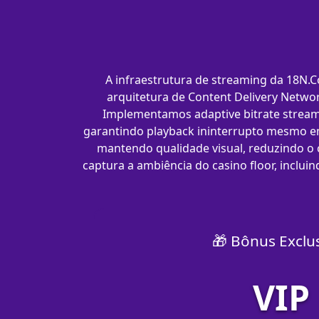
A infraestrutura de streaming da 18N.C
arquitetura de Content Delivery Netwo
Implementamos adaptive bitrate stream
garantindo playback ininterrupto mesmo em
mantendo qualidade visual, reduzindo o
captura a ambiência do casino floor, incluin
🎁 Bônus Exclu
VIP