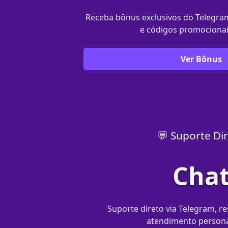
Receba bônus exclusivos do Telegra
e códigos promocionai
Ver Bônus
💬 Suporte Di
Cha
Suporte direto via Telegram, r
atendimento persona