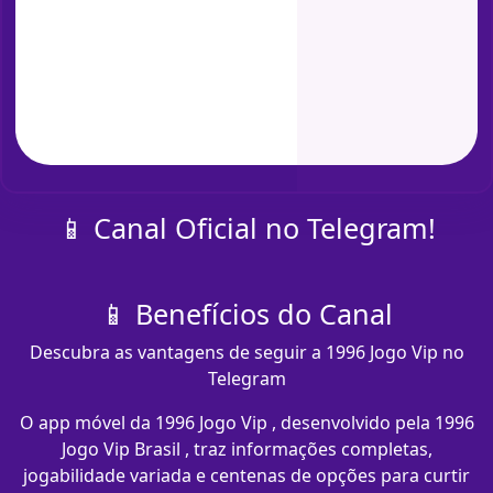
📱 Canal Oficial no Telegram!
📱 Benefícios do Canal
Descubra as vantagens de seguir a 1996 Jogo Vip no
Telegram
O app móvel da 1996 Jogo Vip , desenvolvido pela 1996
Jogo Vip Brasil , traz informações completas,
jogabilidade variada e centenas de opções para curtir