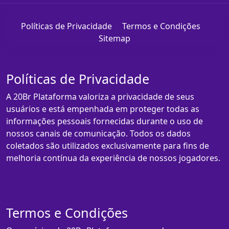
Políticas de Privacidade
Termos e Condições
Sitemap
Políticas de Privacidade
A 20Br Plataforma valoriza a privacidade de seus
usuários e está empenhada em proteger todas as
informações pessoais fornecidas durante o uso de
nossos canais de comunicação. Todos os dados
coletados são utilizados exclusivamente para fins de
melhoria contínua da experiência de nossos jogadores.
Termos e Condições