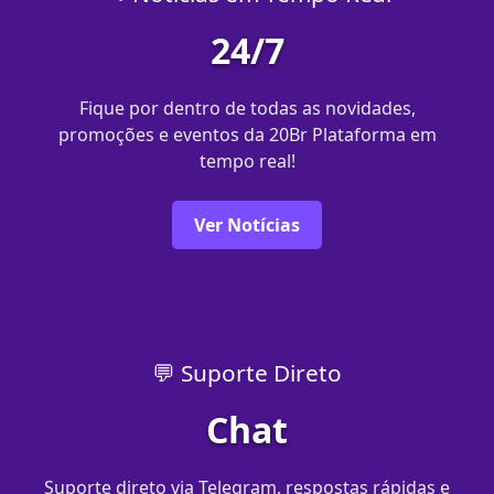
24/7
Fique por dentro de todas as novidades,
promoções e eventos da 20Br Plataforma em
tempo real!
Ver Notícias
💬 Suporte Direto
Chat
Suporte direto via Telegram, respostas rápidas e