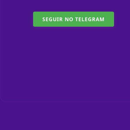
SEGUIR NO TELEGRAM