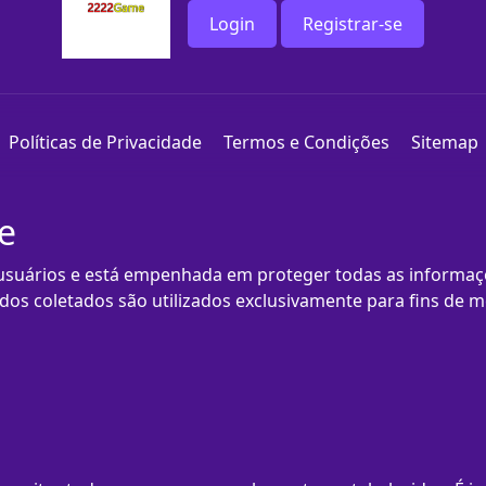
Login
Registrar-se
Políticas de Privacidade
Termos e Condições
Sitemap
de
 usuários e está empenhada em proteger todas as informaç
os coletados são utilizados exclusivamente para fins de m