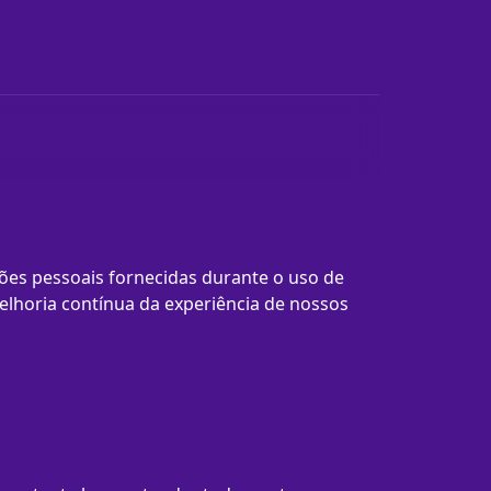
ões pessoais fornecidas durante o uso de
elhoria contínua da experiência de nossos