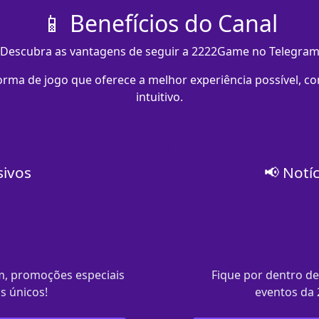
📱 Benefícios do Canal
Descubra as vantagens de seguir a 2222Game no Telegra
ma de jogo que oferece a melhor experiência possível, 
intuitivo.
sivos
📢 Notí
m, promoções especiais
Fique por dentro d
s únicos!
eventos da