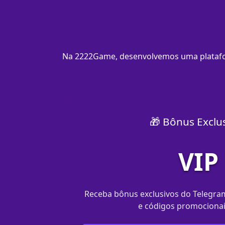
Na 2222Game, desenvolvemos uma platafor
🎁 Bônus Exclu
VIP
Receba bônus exclusivos do Telegra
e códigos promocionai