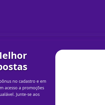
Melhor
postas
bônus no cadastro e em
em acesso a promoções
ualável. Junte-se aos