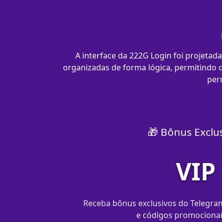
A interface da 222G Login foi projetada
organizadas de forma lógica, permitindo q
per
🎁 Bônus Exclu
VIP
Receba bônus exclusivos do Telegra
e códigos promocionai