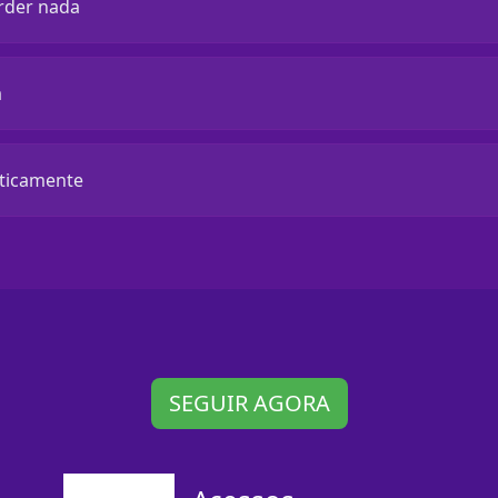
erder nada
a
aticamente
SEGUIR AGORA