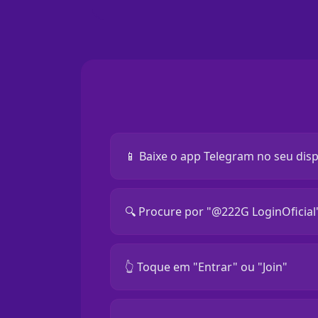
📱 Baixe o app Telegram no seu disp
🔍 Procure por "@222G LoginOficial
👆 Toque em "Entrar" ou "Join"