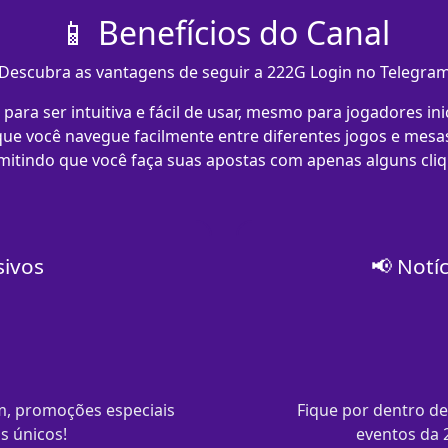
📱 Benefícios do Canal
Descubra as vantagens de seguir a 222G Login no Telegra
 para ser intuitiva e fácil de usar, mesmo para jogadores in
ue você navegue facilmente entre diferentes jogos e mesas
mitindo que você faça suas apostas com apenas alguns cliq
sivos
📢 Notí
m, promoções especiais
Fique por dentro d
s únicos!
eventos da 