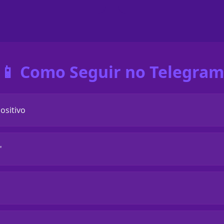
📱 Como Seguir no Telegram
ositivo
"