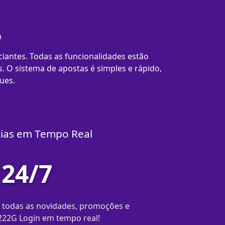
m
iciantes. Todas as funcionalidades estão
. O sistema de apostas é simples e rápido,
ues.
cias em Tempo Real
24/7
e todas as novidades, promoções e
222G Login em tempo real!