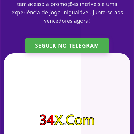
tem acesso a promoções incríveis e uma
experiência de jogo inigualável. Junte-se aos
vencedores agora!
SEGUIR NO TELEGRAM