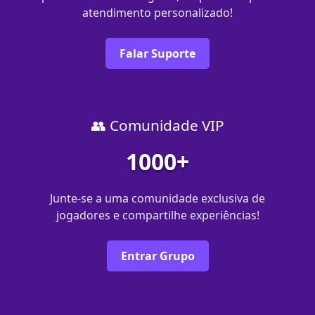
atendimento personalizado!
Falar Suporte
👥 Comunidade VIP
1000+
Junte-se a uma comunidade exclusiva de
jogadores e compartilhe experiências!
Entrar Grupo