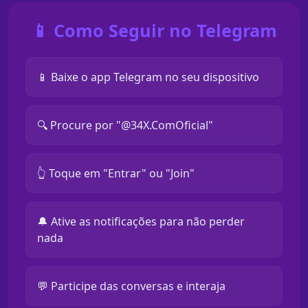
📱 Como Seguir no Telegram
📱 Baixe o app Telegram no seu dispositivo
🔍 Procure por "@34X.ComOficial"
👆 Toque em "Entrar" ou "Join"
🔔 Ative as notificações para não perder
nada
💬 Participe das conversas e interaja