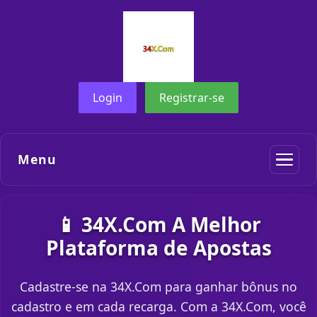
Login
Registrar-se
Menu
📱 34X.Com A Melhor
Plataforma de Apostas
Cadastre-se na 34X.Com para ganhar bônus no
cadastro e em cada recarga. Com a 34X.Com, você