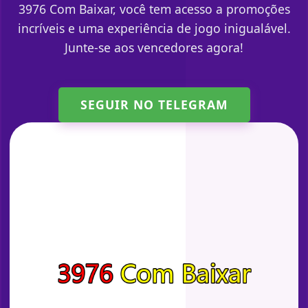
3976 Com Baixar, você tem acesso a promoções
incríveis e uma experiência de jogo inigualável.
Junte-se aos vencedores agora!
SEGUIR NO TELEGRAM