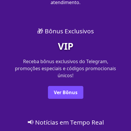
atendimento.
🎁 Bônus Exclusivos
VIP
Receba bônus exclusivos do Telegram,
promoções especiais e códigos promocionais
únicos!
Ver Bônus
📢 Notícias em Tempo Real