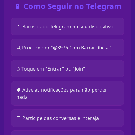
📱 Como Seguir no Telegram
📱 Baixe o app Telegram no seu dispositivo
🔍 Procure por "@3976 Com BaixarOficial"
👆 Toque em "Entrar" ou "Join"
🔔 Ative as notificações para não perder
nada
💬 Participe das conversas e interaja