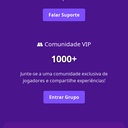
Falar Suporte
👥 Comunidade VIP
1000+
Junte-se a uma comunidade exclusiva de
jogadores e compartilhe experiências!
Entrar Grupo