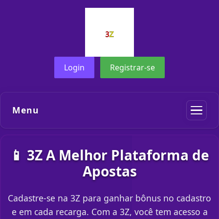
Login
Registrar-se
Menu
📱 3Z A Melhor Plataforma de
Apostas
Cadastre-se na 3Z para ganhar bônus no cadastro
e em cada recarga. Com a 3Z, você tem acesso a