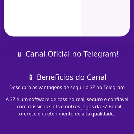
📱 Canal Oficial no Telegram!
📱 Benefícios do Canal
Descubra as vantagens de seguir a 3Z no Telegram
A 3Z é um software de cassino real, seguro e confiável
— com clássicos slots e outros jogos da 3Z Brasil ,
oferece entretenimento de alta qualidade.