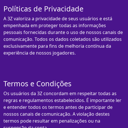
Políticas de Privacidade
A 3Z valoriza a privacidade de seus usuários e está
empenhada em proteger todas as informações
pessoais fornecidas durante o uso de nossos canais de
comunicação. Todos os dados coletados são utilizados
exclusivamente para fins de melhoria contínua da
experiência de nossos jogadores.
Termos e Condições
Os usuários da 3Z concordam em respeitar todas as
regras e regulamentos estabelecidos. É importante ler
e entender todos os termos antes de participar de
nossos canais de comunicação. A violação destes
termos pode resultar em penalizações ou na
suspensão da conta.