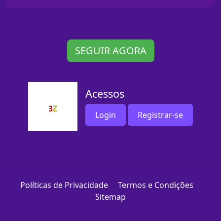
SEGUIR AGORA
Acessos
Login
Registrar-se
Políticas de Privacidade
Termos e Condições
Sitemap