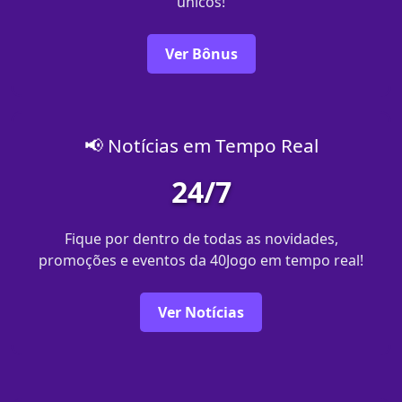
únicos!
Ver Bônus
📢 Notícias em Tempo Real
24/7
Fique por dentro de todas as novidades,
promoções e eventos da 40Jogo em tempo real!
Ver Notícias