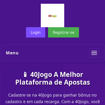
Login
Registrar-se
Menu
📱 40Jogo A Melhor
Plataforma de Apostas
Cadastre-se na 40Jogo para ganhar bônus no
cadastro e em cada recarga. Com a 40Jogo, você