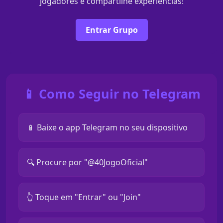
jogadores e compartilhe experiências!
Entrar Grupo
📱 Como Seguir no Telegram
📱 Baixe o app Telegram no seu dispositivo
🔍 Procure por "@40JogoOficial"
👆 Toque em "Entrar" ou "Join"