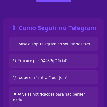
📱 Como Seguir no Telegram
📱 Baixe o app Telegram no seu dispositivo
🔍 Procure por "@48PgOficial"
👆 Toque em "Entrar" ou "Join"
🔔 Ative as notificações para não perder
nada