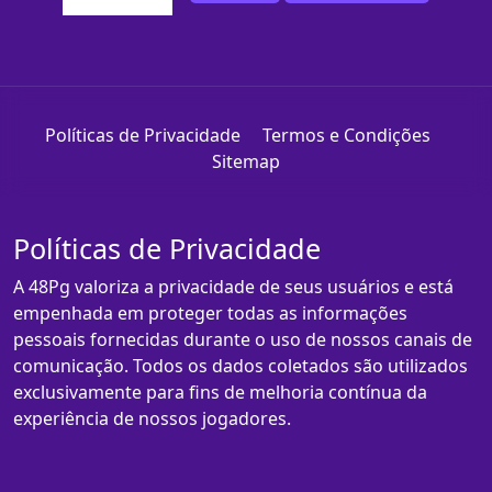
Políticas de Privacidade
Termos e Condições
Sitemap
Políticas de Privacidade
A 48Pg valoriza a privacidade de seus usuários e está
empenhada em proteger todas as informações
pessoais fornecidas durante o uso de nossos canais de
comunicação. Todos os dados coletados são utilizados
exclusivamente para fins de melhoria contínua da
experiência de nossos jogadores.