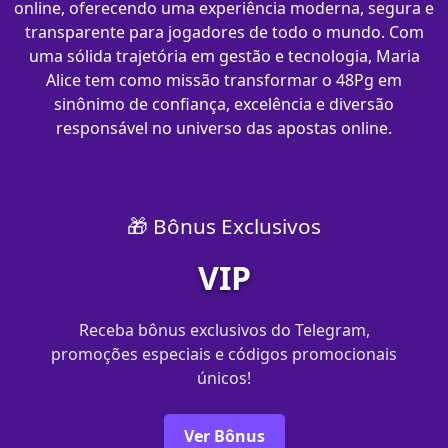
online, oferecendo uma experiência moderna, segura e
transparente para jogadores de todo o mundo. Com
uma sólida trajetória em gestão e tecnologia, Maria
Alice tem como missão transformar o 48Pg em
sinônimo de confiança, excelência e diversão
responsável no universo das apostas online.
🎁 Bônus Exclusivos
VIP
Receba bônus exclusivos do Telegram,
promoções especiais e códigos promocionais
únicos!
Ver Bônus