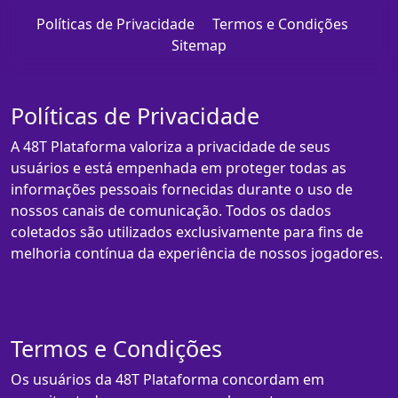
Políticas de Privacidade
Termos e Condições
Sitemap
Políticas de Privacidade
A 48T Plataforma valoriza a privacidade de seus
usuários e está empenhada em proteger todas as
informações pessoais fornecidas durante o uso de
nossos canais de comunicação. Todos os dados
coletados são utilizados exclusivamente para fins de
melhoria contínua da experiência de nossos jogadores.
Termos e Condições
Os usuários da 48T Plataforma concordam em