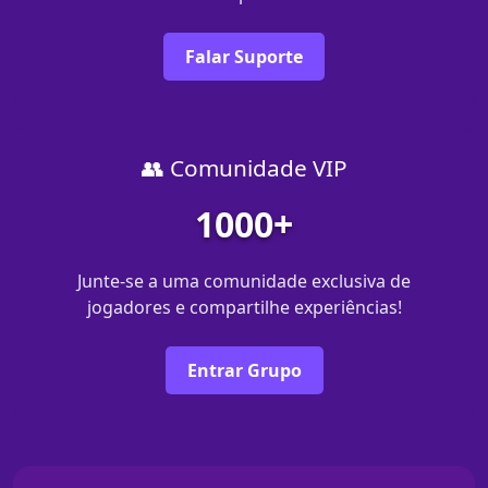
Falar Suporte
👥 Comunidade VIP
1000+
Junte-se a uma comunidade exclusiva de
jogadores e compartilhe experiências!
Entrar Grupo