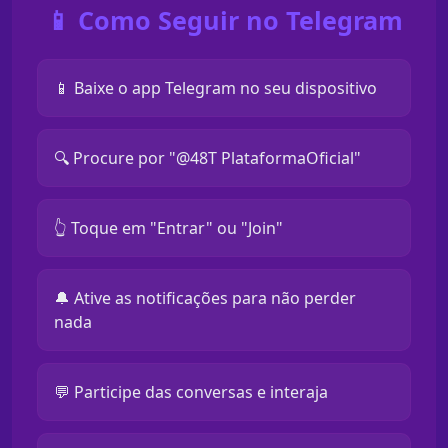
📱 Como Seguir no Telegram
📱 Baixe o app Telegram no seu dispositivo
🔍 Procure por "@48T PlataformaOficial"
👆 Toque em "Entrar" ou "Join"
🔔 Ative as notificações para não perder
nada
💬 Participe das conversas e interaja