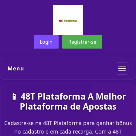
Login
Registrar-se
Menu
📱 48T Plataforma A Melhor
Plataforma de Apostas
Cadastre-se na 48T Plataforma para ganhar bônus
no cadastro e em cada recarga. Com a 48T