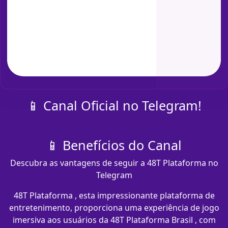
📱 Canal Oficial no Telegram!
📱 Benefícios do Canal
Descubra as vantagens de seguir a 48T Plataforma no
Telegram
48T Plataforma , esta impressionante plataforma de
entretenimento, proporciona uma experiência de jogo
imersiva aos usuários da 48T Plataforma Brasil , com