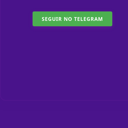
SEGUIR NO TELEGRAM