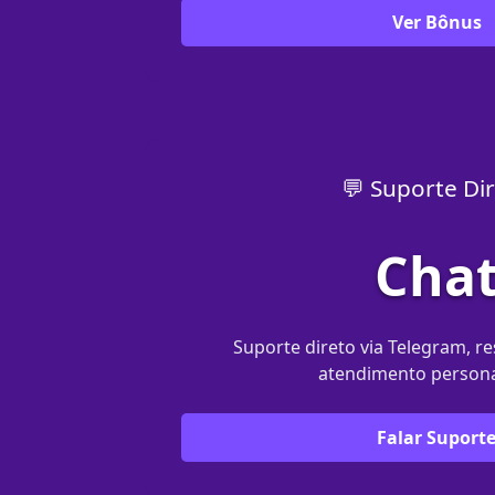
Ver Bônus
💬 Suporte Di
Cha
Suporte direto via Telegram, r
atendimento persona
Falar Suport