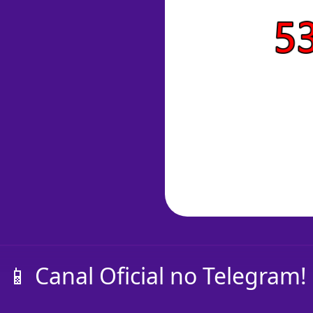
📱 Canal Oficial no Telegram!