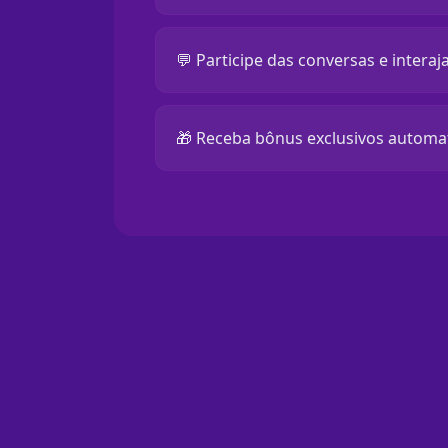
💬 Participe das conversas e interaj
🎁 Receba bônus exclusivos autom