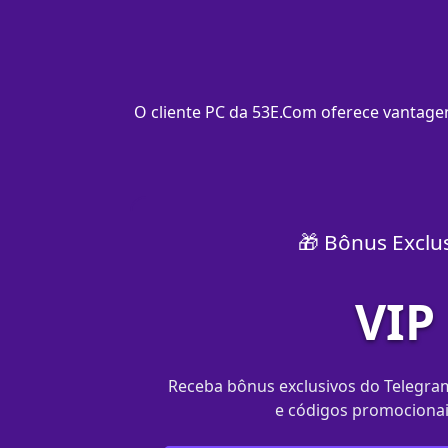
O cliente PC da 53E.Com oferece vantagen
🎁 Bônus Exclu
VIP
Receba bônus exclusivos do Telegra
e códigos promocionai