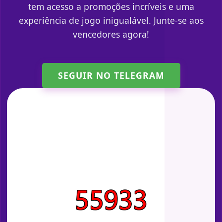
tem acesso a promoções incríveis e uma
experiência de jogo inigualável. Junte-se aos
vencedores agora!
SEGUIR NO TELEGRAM