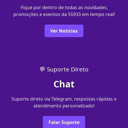
Fique por dentro de todas as novidades,
promoções e eventos da 55933 em tempo real!
Ver Notícias
💬 Suporte Direto
Chat
Suporte direto via Telegram, respostas rápidas e
atendimento personalizado!
Falar Suporte