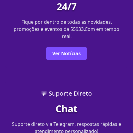
24/7
Fique por dentro de todas as novidades,
promoções e eventos da 55933.Com em tempo
real!
Ver Notícias
💬 Suporte Direto
Chat
Suporte direto via Telegram, respostas rápidas e
atendimento personalizado!