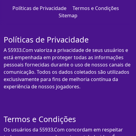
Políticas de Privacidade
Termos e Condições
Sitemap
Políticas de Privacidade
A 55933.Com valoriza a privacidade de seus usuários e
está empenhada em proteger todas as informações
pessoais fornecidas durante o uso de nossos canais de
comunicação. Todos os dados coletados são utilizados
exclusivamente para fins de melhoria contínua da
experiência de nossos jogadores.
Termos e Condições
Os usuários da 55933.Com concordam em respeitar