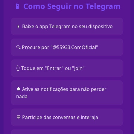
📱 Como Seguir no Telegram
📱 Baixe o app Telegram no seu dispositivo
🔍 Procure por "@55933.ComOficial"
👆 Toque em "Entrar" ou "Join"
🔔 Ative as notificações para não perder
nada
💬 Participe das conversas e interaja