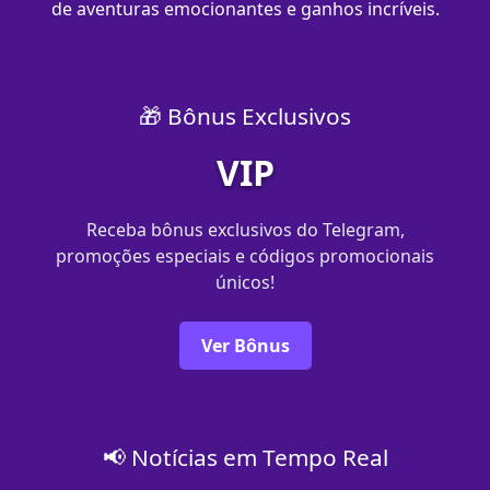
de aventuras emocionantes e ganhos incríveis.
🎁 Bônus Exclusivos
VIP
Receba bônus exclusivos do Telegram,
promoções especiais e códigos promocionais
únicos!
Ver Bônus
📢 Notícias em Tempo Real