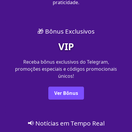
praticidade.
🎁 Bônus Exclusivos
VIP
Receba bônus exclusivos do Telegram,
promoções especiais e códigos promocionais
únicos!
Ver Bônus
📢 Notícias em Tempo Real