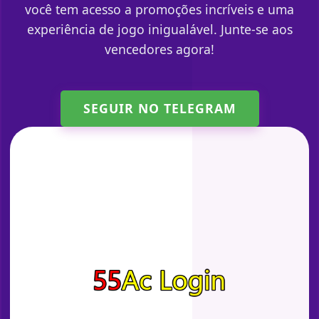
você tem acesso a promoções incríveis e uma
experiência de jogo inigualável. Junte-se aos
vencedores agora!
SEGUIR NO TELEGRAM