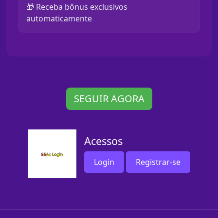
🎁 Receba bônus exclusivos
automaticamente
SEGUIR AGORA
Acessos
Login
Registrar-se