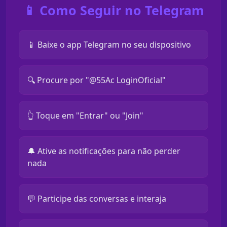
📱 Como Seguir no Telegram
📱 Baixe o app Telegram no seu dispositivo
🔍 Procure por "@55Ac LoginOficial"
👆 Toque em "Entrar" ou "Join"
🔔 Ative as notificações para não perder
nada
💬 Participe das conversas e interaja