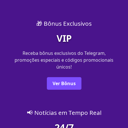
🎁 Bônus Exclusivos
VIP
Receba bônus exclusivos do Telegram,
promoções especiais e códigos promocionais
únicos!
Ver Bônus
📢 Notícias em Tempo Real
24/7