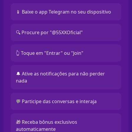
📱 Baixe o app Telegram no seu dispositivo
🔍 Procure por "@55XXOficial"
👆 Toque em "Entrar" ou "Join"
🔔 Ative as notificações para não perder
nada
💬 Participe das conversas e interaja
🎁 Receba bônus exclusivos
automaticamente