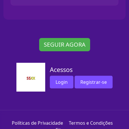
SEGUIR AGORA
Acessos
Login
Registrar-se
Políticas de Privacidade
Termos e Condições