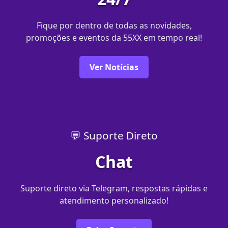
Fique por dentro de todas as novidades,
promoções e eventos da 55XX em tempo real!
Ver Notícias
💬 Suporte Direto
Chat
Suporte direto via Telegram, respostas rápidas e
atendimento personalizado!