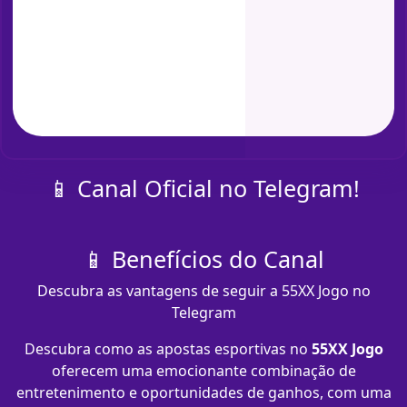
📱 Canal Oficial no Telegram!
📱 Benefícios do Canal
Descubra as vantagens de seguir a 55XX Jogo no
Telegram
Descubra como as apostas esportivas no
55XX Jogo
oferecem uma emocionante combinação de
entretenimento e oportunidades de ganhos, com uma