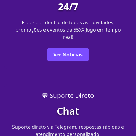
24/7
Fique por dentro de todas as novidades,
promoções e eventos da 55XX Jogo em tempo
real!
Ver Notícias
💬 Suporte Direto
Chat
Suporte direto via Telegram, respostas rápidas e
atendimento personalizado!