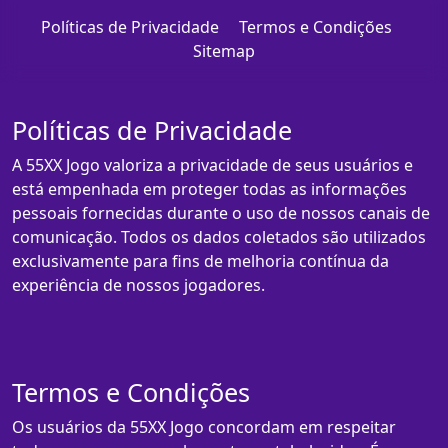
Políticas de Privacidade
Termos e Condições
Sitemap
Políticas de Privacidade
A 55XX Jogo valoriza a privacidade de seus usuários e
está empenhada em proteger todas as informações
pessoais fornecidas durante o uso de nossos canais de
comunicação. Todos os dados coletados são utilizados
exclusivamente para fins de melhoria contínua da
experiência de nossos jogadores.
Termos e Condições
Os usuários da 55XX Jogo concordam em respeitar