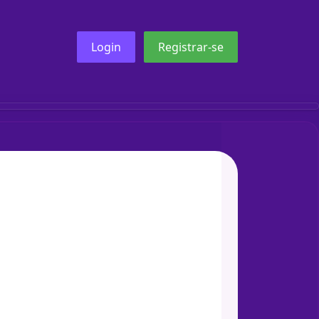
Login
Registrar-se