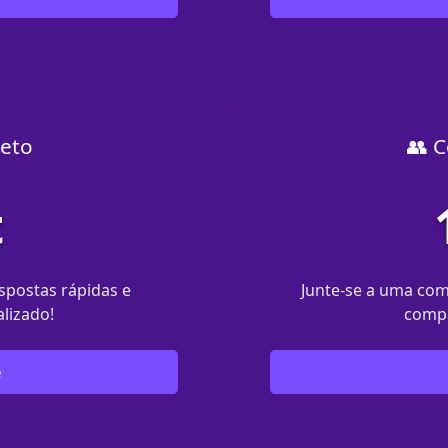
reto
👥 
t
espostas rápidas e
Junte-se a uma com
lizado!
compa
e