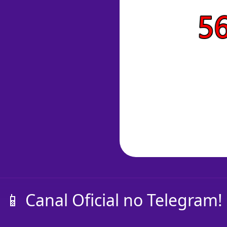
📱 Canal Oficial no Telegram!