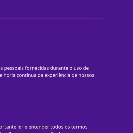
s pessoais fornecidas durante o uso de
elhoria contínua da experiência de nossos
rtante ler e entender todos os termos