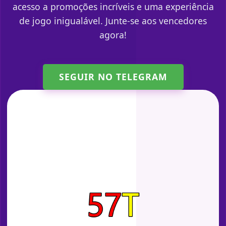
acesso a promoções incríveis e uma experiência
de jogo inigualável. Junte-se aos vencedores
agora!
SEGUIR NO TELEGRAM