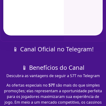
📱 Canal Oficial no Telegram!
📱 Benefícios do Canal
Descubra as vantagens de seguir a 57T no Telegram
As ofertas especiais no
57T
são mais do que simples
promoções; elas representam a oportunidade perfeita
para os jogadores maximizaram sua experiência de
jogo. Em meio a um mercado competitivo, os cassinos