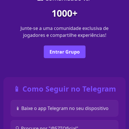
1000+
Junte-se a uma comunidade exclusiva de
jogadores e compartilhe experiências!
Entrar Grupo
📱 Como Seguir no Telegram
📱 Baixe o app Telegram no seu dispositivo
🔍 Procure por "@57TOficial"