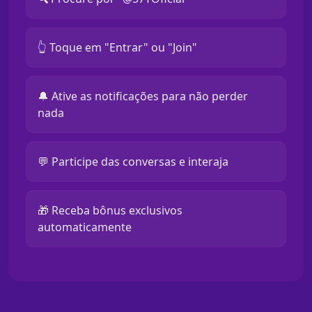
👆 Toque em "Entrar" ou "Join"
🔔 Ative as notificações para não perder
nada
💬 Participe das conversas e interaja
🎁 Receba bônus exclusivos
automaticamente