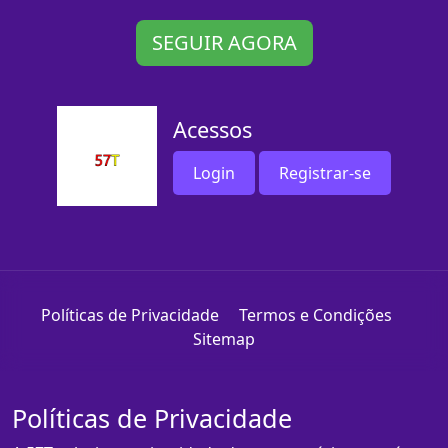
SEGUIR AGORA
Acessos
Login
Registrar-se
Políticas de Privacidade
Termos e Condições
Sitemap
Políticas de Privacidade