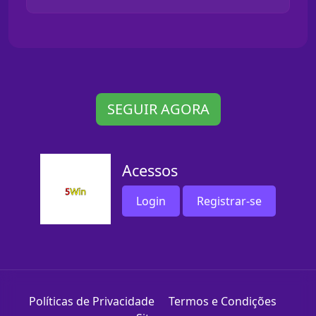
SEGUIR AGORA
Acessos
Login
Registrar-se
Políticas de Privacidade
Termos e Condições