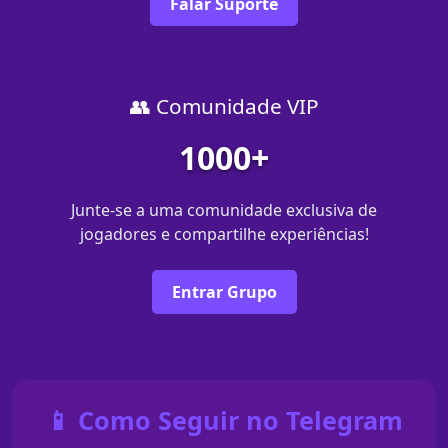
Falar Suporte
👥 Comunidade VIP
1000+
Junte-se a uma comunidade exclusiva de
jogadores e compartilhe experiências!
Entrar Grupo
📱 Como Seguir no Telegram