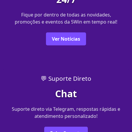
Fique por dentro de todas as novidades,
promoções e eventos da 5Win em tempo real!
Ver Notícias
💬 Suporte Direto
Chat
Suporte direto via Telegram, respostas rápidas e
atendimento personalizado!