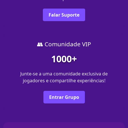
Falar Suporte
👥 Comunidade VIP
1000+
Junte-se a uma comunidade exclusiva de
jogadores e compartilhe experiências!
Entrar Grupo