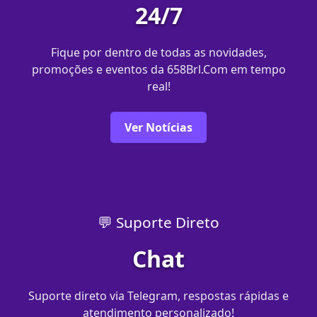
24/7
Fique por dentro de todas as novidades,
promoções e eventos da 658Brl.Com em tempo
real!
Ver Notícias
💬 Suporte Direto
Chat
Suporte direto via Telegram, respostas rápidas e
atendimento personalizado!