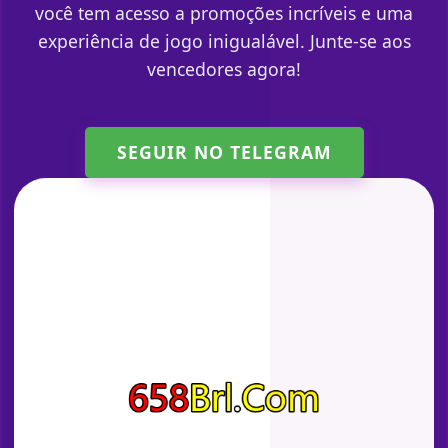
você tem acesso a promoções incríveis e uma
experiência de jogo inigualável. Junte-se aos
vencedores agora!
SEGUIR NO TELEGRAM