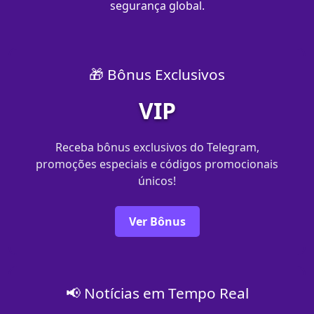
segurança global.
🎁 Bônus Exclusivos
VIP
Receba bônus exclusivos do Telegram,
promoções especiais e códigos promocionais
únicos!
Ver Bônus
📢 Notícias em Tempo Real