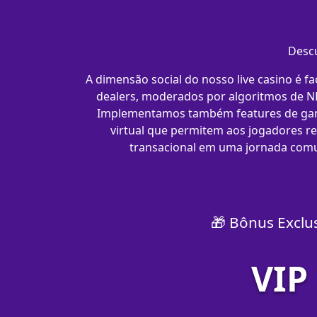
Descu
A dimensão social do nosso live casino é f
dealers, moderados por algoritmos de N
Implementamos também features de gamif
virtual que permitem aos jogadores re
transacional em uma jornada comun
🎁 Bônus Exclu
VIP