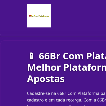
📱 66Br Com Pla
Melhor Platafor
Apostas
Cadastre-se na 66Br Com Plataforma p
cadastro e em cada recarga. Com a 66B