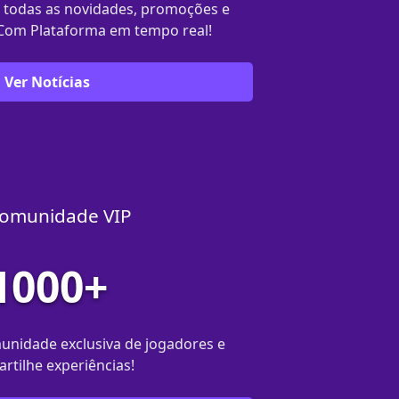
e todas as novidades, promoções e
Com Plataforma em tempo real!
Ver Notícias
Comunidade VIP
1000+
unidade exclusiva de jogadores e
rtilhe experiências!