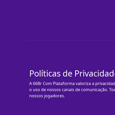
Políticas de Privacida
A 66Br Com Plataforma valoriza a privacid
o uso de nossos canais de comunicação. Tod
nossos jogadores.