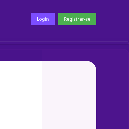
Login
Registrar-se