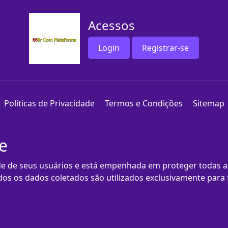
Acessos
Login
Registrar-se
Políticas de Privacidade
Termos e Condições
Sitemap
de
ade de seus usuários e está empenhada em proteger todas a
os os dados coletados são utilizados exclusivamente para 