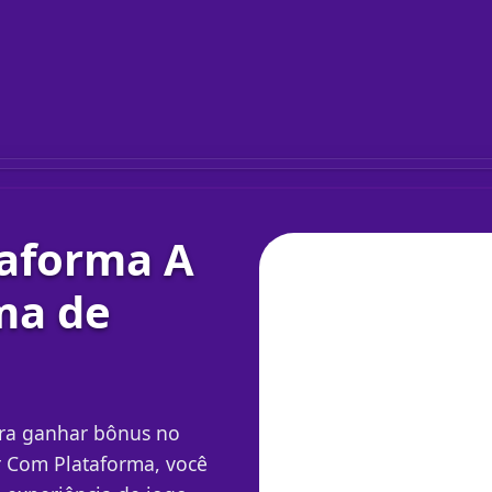
taforma A
ma de
ara ganhar bônus no
r Com Plataforma, você