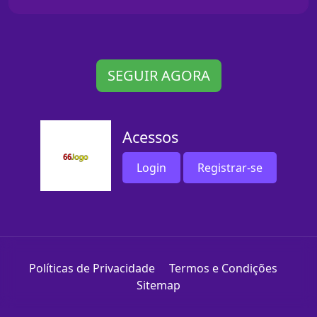
SEGUIR AGORA
Acessos
Login
Registrar-se
Políticas de Privacidade
Termos e Condições
Sitemap