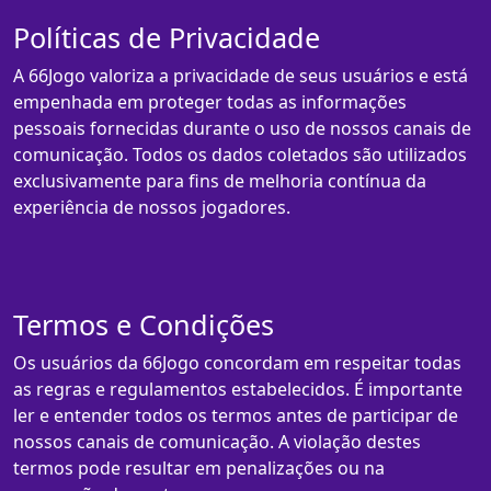
Políticas de Privacidade
A 66Jogo valoriza a privacidade de seus usuários e está
empenhada em proteger todas as informações
pessoais fornecidas durante o uso de nossos canais de
comunicação. Todos os dados coletados são utilizados
exclusivamente para fins de melhoria contínua da
experiência de nossos jogadores.
Termos e Condições
Os usuários da 66Jogo concordam em respeitar todas
as regras e regulamentos estabelecidos. É importante
ler e entender todos os termos antes de participar de
nossos canais de comunicação. A violação destes
termos pode resultar em penalizações ou na