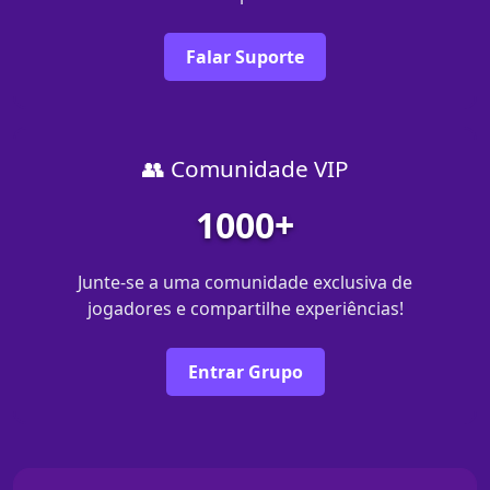
Falar Suporte
👥 Comunidade VIP
1000+
Junte-se a uma comunidade exclusiva de
jogadores e compartilhe experiências!
Entrar Grupo