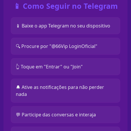
📱 Como Seguir no Telegram
📱 Baixe o app Telegram no seu dispositivo
🔍 Procure por "@66Vip LoginOficial"
👆 Toque em "Entrar" ou "Join"
🔔 Ative as notificações para não perder
nada
💬 Participe das conversas e interaja