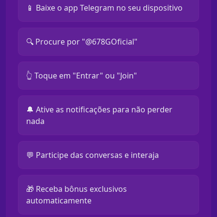
📱 Baixe o app Telegram no seu dispositivo
🔍 Procure por "@678GOficial"
👆 Toque em "Entrar" ou "Join"
🔔 Ative as notificações para não perder
nada
💬 Participe das conversas e interaja
🎁 Receba bônus exclusivos
automaticamente