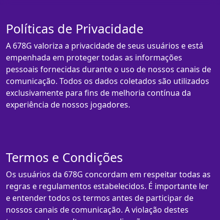
Políticas de Privacidade
A 678G valoriza a privacidade de seus usuários e está
empenhada em proteger todas as informações
pessoais fornecidas durante o uso de nossos canais de
comunicação. Todos os dados coletados são utilizados
exclusivamente para fins de melhoria contínua da
experiência de nossos jogadores.
Termos e Condições
Os usuários da 678G concordam em respeitar todas as
regras e regulamentos estabelecidos. É importante ler
e entender todos os termos antes de participar de
nossos canais de comunicação. A violação destes