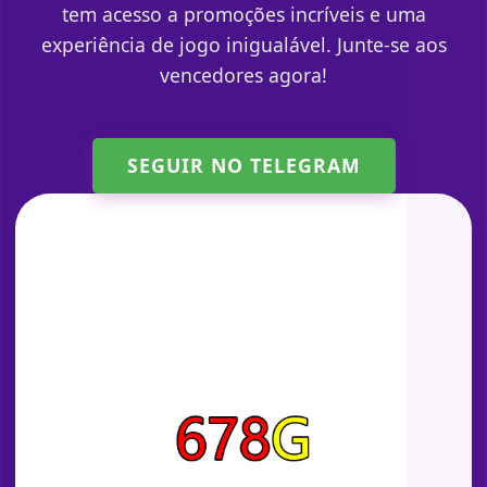
tem acesso a promoções incríveis e uma
experiência de jogo inigualável. Junte-se aos
vencedores agora!
SEGUIR NO TELEGRAM