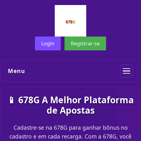
Login
Registrar-se
Menu
📱 678G A Melhor Plataforma
de Apostas
Cadastre-se na 678G para ganhar bônus no
cadastro e em cada recarga. Com a 678G, você