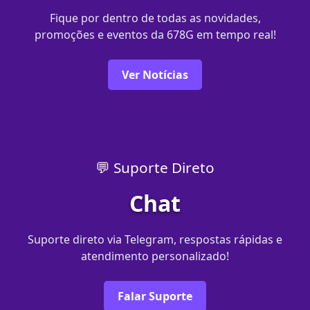
Fique por dentro de todas as novidades,
promoções e eventos da 678G em tempo real!
Ver Notícias
💬 Suporte Direto
Chat
Suporte direto via Telegram, respostas rápidas e
atendimento personalizado!
Falar Suporte