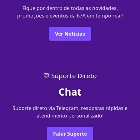
Fique por dentro de todas as novidades,
promoções e eventos da 67A em tempo real!
Ver Notícias
💬 Suporte Direto
Chat
Suporte direto via Telegram, respostas rápidas e
atendimento personalizado!
Falar Suporte