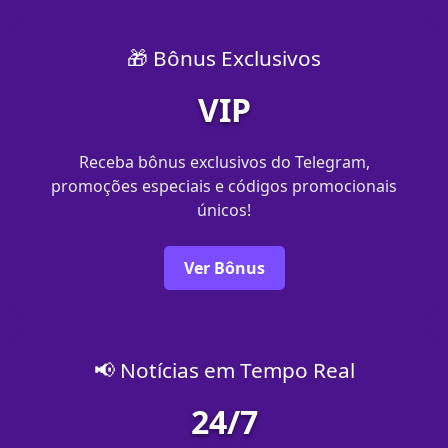
🎁 Bônus Exclusivos
VIP
Receba bônus exclusivos do Telegram,
promoções especiais e códigos promocionais
únicos!
Ver Bônus
📢 Notícias em Tempo Real
24/7