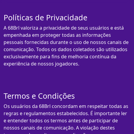
Políticas de Privacidade
A 68Brl valoriza a privacidade de seus usuários e está
empenhada em proteger todas as informações
pessoais fornecidas durante o uso de nossos canais de
comunicação. Todos os dados coletados são utilizados
exclusivamente para fins de melhoria contínua da
experiência de nossos jogadores.
Termos e Condições
Os usuários da 68Brl concordam em respeitar todas as
regras e regulamentos estabelecidos. É importante ler
e entender todos os termos antes de participar de
nossos canais de comunicação. A violação destes