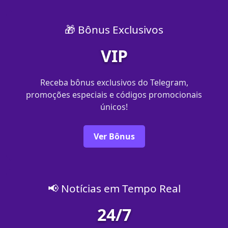
🎁 Bônus Exclusivos
VIP
Receba bônus exclusivos do Telegram,
promoções especiais e códigos promocionais
únicos!
Ver Bônus
📢 Notícias em Tempo Real
24/7