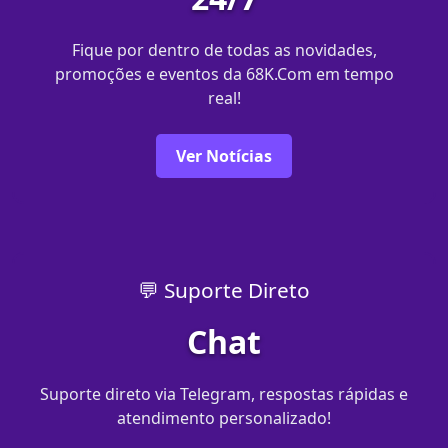
Fique por dentro de todas as novidades,
promoções e eventos da 68K.Com em tempo
real!
Ver Notícias
💬 Suporte Direto
Chat
Suporte direto via Telegram, respostas rápidas e
atendimento personalizado!