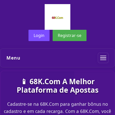
Login
Registrar-se
Menu
📱 68K.Com A Melhor
Plataforma de Apostas
Cadastre-se na 68K.Com para ganhar bônus no
cadastro e em cada recarga. Com a 68K.Com, você