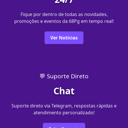
Fique por dentro de todas as novidades,
promoções e eventos da 68Pg em tempo real!
Ver Notícias
💬 Suporte Direto
Chat
Suporte direto via Telegram, respostas rápidas e
atendimento personalizado!