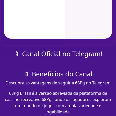
📱 Canal Oficial no Telegram!
📱 Benefícios do Canal
Descubra as vantagens de seguir a 68Pg no Telegram
68Pg Brasil é a versão abreviada da plataforma de
cassino recreativo 68Pg , onde os jogadores exploram
um mundo de jogos com ampla variedade e
jogabilidade.