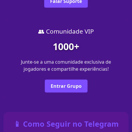
Falar Suporte
👥 Comunidade VIP
1000+
Junte-se a uma comunidade exclusiva de
jogadores e compartilhe experiências!
Entrar Grupo
📱 Como Seguir no Telegram