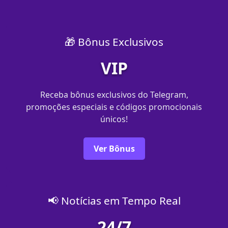
🎁 Bônus Exclusivos
VIP
Receba bônus exclusivos do Telegram,
promoções especiais e códigos promocionais
únicos!
Ver Bônus
📢 Notícias em Tempo Real
24/7