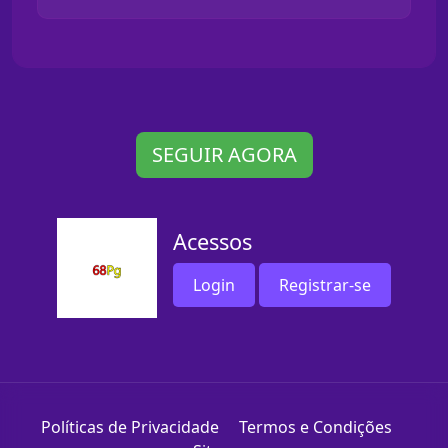
SEGUIR AGORA
Acessos
Login
Registrar-se
Políticas de Privacidade
Termos e Condições