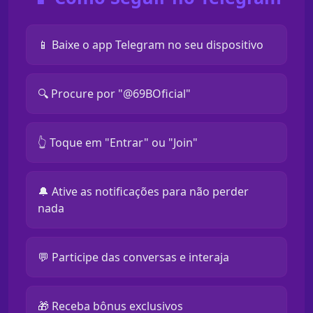
📱 Baixe o app Telegram no seu dispositivo
🔍 Procure por "@69BOficial"
👆 Toque em "Entrar" ou "Join"
🔔 Ative as notificações para não perder
nada
💬 Participe das conversas e interaja
🎁 Receba bônus exclusivos