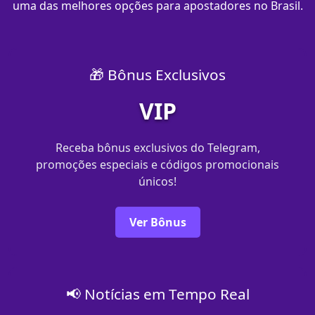
uma das melhores opções para apostadores no Brasil.
🎁 Bônus Exclusivos
VIP
Receba bônus exclusivos do Telegram,
promoções especiais e códigos promocionais
únicos!
Ver Bônus
📢 Notícias em Tempo Real