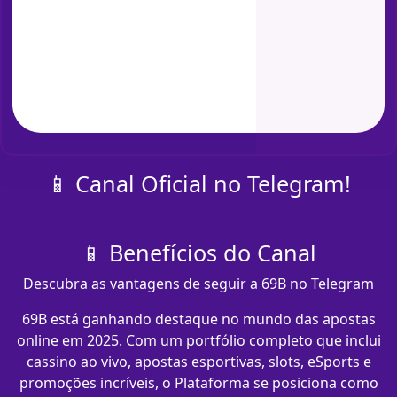
📱 Canal Oficial no Telegram!
📱 Benefícios do Canal
Descubra as vantagens de seguir a 69B no Telegram
69B está ganhando destaque no mundo das apostas
online em 2025. Com um portfólio completo que inclui
cassino ao vivo, apostas esportivas, slots, eSports e
promoções incríveis, o Plataforma se posiciona como