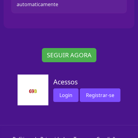
automaticamente
SEGUIR AGORA
Acessos
Login
Registrar-se