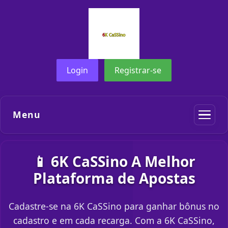
Login
Registrar-se
Menu
📱 6K CaSSino A Melhor
Plataforma de Apostas
Cadastre-se na 6K CaSSino para ganhar bônus no
cadastro e em cada recarga. Com a 6K CaSSino,