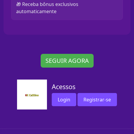
🎁 Receba bônus exclusivos
automaticamente
SEGUIR AGORA
Acessos
Login
Registrar-se