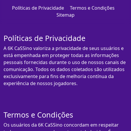
Políticas de Privacidade
Termos e Condições
Sitemap
Políticas de Privacidade
A 6K CaSSino valoriza a privacidade de seus usuários e
está empenhada em proteger todas as informações
pessoais fornecidas durante o uso de nossos canais de
comunicação. Todos os dados coletados são utilizados
exclusivamente para fins de melhoria contínua da
experiência de nossos jogadores.
Termos e Condições
Os usuários da 6K CaSSino concordam em respeitar