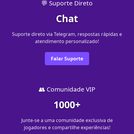
💬 Suporte Direto
Chat
Suporte direto via Telegram, respostas rápidas e
atendimento personalizado!
Falar Suporte
👥 Comunidade VIP
1000+
Junte-se a uma comunidade exclusiva de
jogadores e compartilhe experiências!