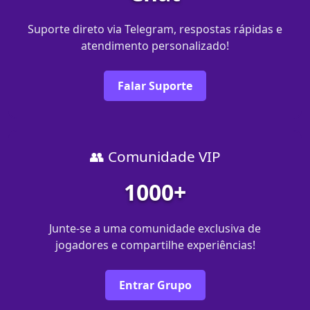
Suporte direto via Telegram, respostas rápidas e
atendimento personalizado!
Falar Suporte
👥 Comunidade VIP
1000+
Junte-se a uma comunidade exclusiva de
jogadores e compartilhe experiências!
Entrar Grupo