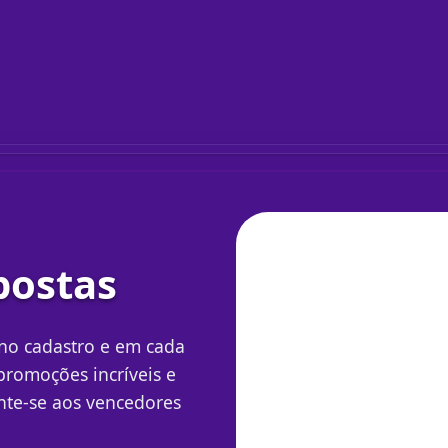
postas
no cadastro e em cada
promoções incríveis e
unte-se aos vencedores