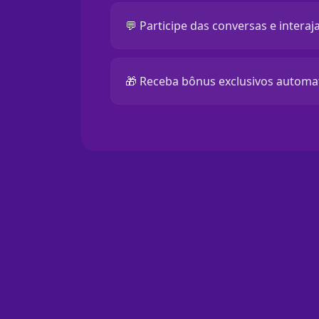
💬 Participe das conversas e interaj
🎁 Receba bônus exclusivos autom