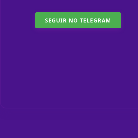
SEGUIR NO TELEGRAM