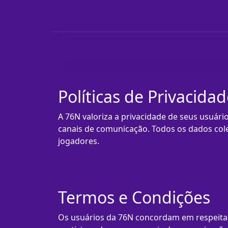
Políticas de Privacida
A 76N valoriza a privacidade de seus usuár
canais de comunicação. Todos os dados cole
jogadores.
Termos e Condições
Os usuários da 76N concordam em respeitar 