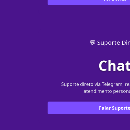
💬 Suporte Di
Cha
Suporte direto via Telegram, r
atendimento persona
Falar Suport