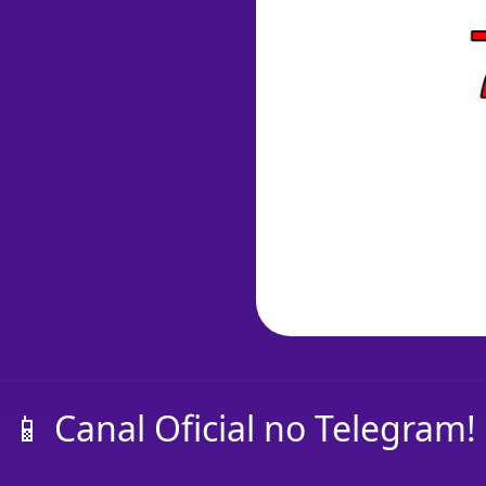
📱 Canal Oficial no Telegram!