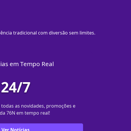
ência tradicional com diversão sem limites.
cias em Tempo Real
24/7
e todas as novidades, promoções e
 da 76N em tempo real!
Ver Notícias