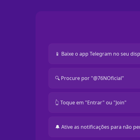
📱 Baixe o app Telegram no seu disp
🔍 Procure por "@76NOficial"
👆 Toque em "Entrar" ou "Join"
🔔 Ative as notificações para não p