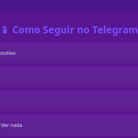
📱 Como Seguir no Telegram
ositivo
erder nada