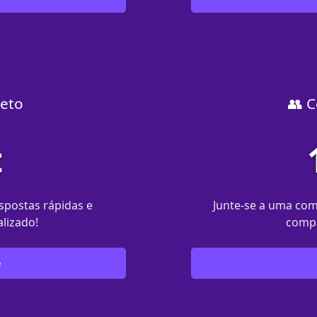
reto
👥 
t
espostas rápidas e
Junte-se a uma com
lizado!
compa
e