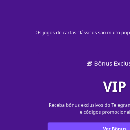
Os jogos de cartas clássicos são muito pop
🎁 Bônus Exclu
VIP
Receba bônus exclusivos do Telegra
e códigos promocionai
Ver Bônus