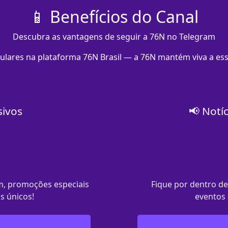
📱 Benefícios do Canal
Descubra as vantagens de seguir a 76N no Telegram
ulares na plataforma 76N Brasil — a 76N mantém viva a ess
sivos
📢 Notí
m, promoções especiais
Fique por dentro d
s únicos!
eventos