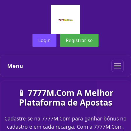
Login
Registrar-se
Menu
📱 7777M.Com A Melhor
Plataforma de Apostas
Cadastre-se na 7777M.Com para ganhar bônus no
cadastro e em cada recarga. Com a 7777M.Com,