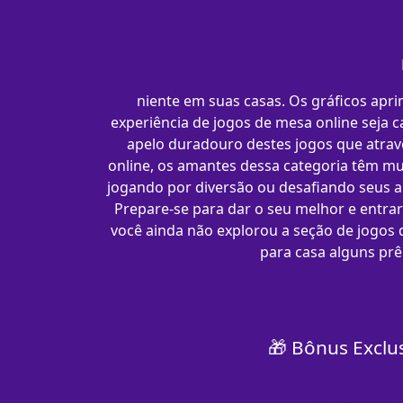
niente em suas casas. Os gráficos apr
experiência de jogos de mesa online seja 
apelo duradouro destes jogos que atrav
online, os amantes dessa categoria têm mu
jogando por diversão ou desafiando seus 
Prepare-se para dar o seu melhor e entr
você ainda não explorou a seção de jogos
para casa alguns prê
🎁 Bônus Exclu