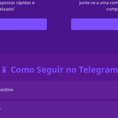
espostas rápidas e
Junte-se a uma com
lizado!
compa
e
📱 Como Seguir no Telegram
ositivo
"