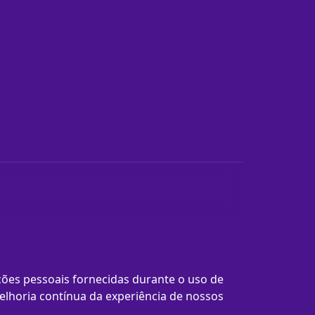
ões pessoais fornecidas durante o uso de
elhoria contínua da experiência de nossos