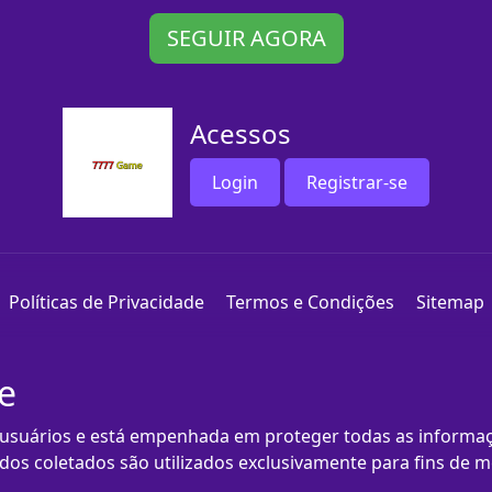
SEGUIR AGORA
Acessos
Login
Registrar-se
Políticas de Privacidade
Termos e Condições
Sitemap
de
s usuários e está empenhada em proteger todas as informaç
os coletados são utilizados exclusivamente para fins de m