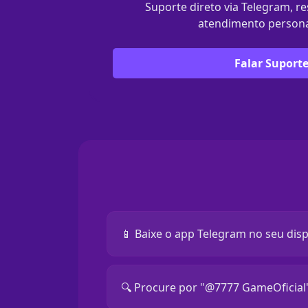
Suporte direto via Telegram, r
atendimento persona
Falar Suport
📱 Baixe o app Telegram no seu disp
🔍 Procure por "@7777 GameOficial