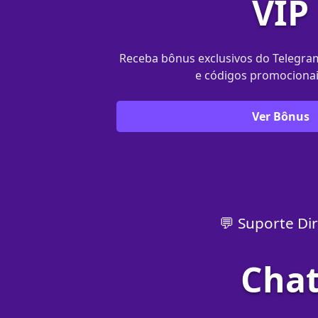
VIP
Receba bônus exclusivos do Telegra
e códigos promocionai
Ver Bônus
💬 Suporte Di
Cha