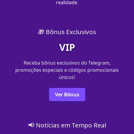
realidade.
🎁 Bônus Exclusivos
VIP
Receba bônus exclusivos do Telegram,
promoções especiais e códigos promocionais
únicos!
Ver Bônus
📢 Notícias em Tempo Real