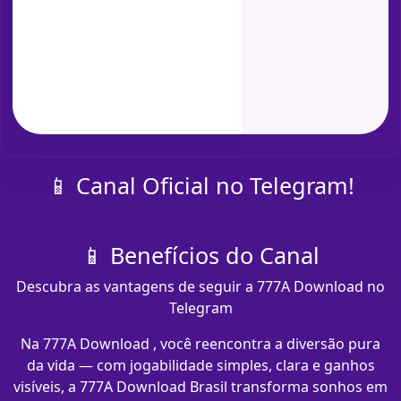
📱 Canal Oficial no Telegram!
📱 Benefícios do Canal
Descubra as vantagens de seguir a 777A Download no
Telegram
Na 777A Download , você reencontra a diversão pura
da vida — com jogabilidade simples, clara e ganhos
visíveis, a 777A Download Brasil transforma sonhos em