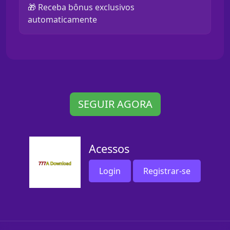
🎁 Receba bônus exclusivos
automaticamente
SEGUIR AGORA
Acessos
Login
Registrar-se