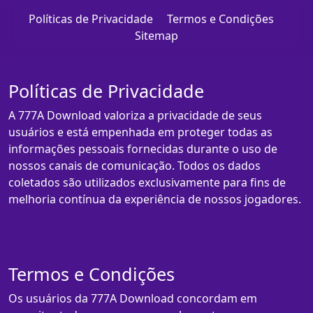
Políticas de Privacidade
Termos e Condições
Sitemap
Políticas de Privacidade
A 777A Download valoriza a privacidade de seus
usuários e está empenhada em proteger todas as
informações pessoais fornecidas durante o uso de
nossos canais de comunicação. Todos os dados
coletados são utilizados exclusivamente para fins de
melhoria contínua da experiência de nossos jogadores.
Termos e Condições
Os usuários da 777A Download concordam em