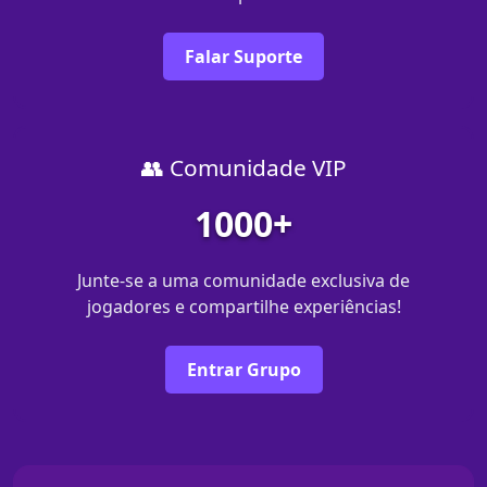
Falar Suporte
👥 Comunidade VIP
1000+
Junte-se a uma comunidade exclusiva de
jogadores e compartilhe experiências!
Entrar Grupo