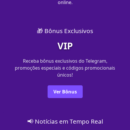
online.
🎁 Bônus Exclusivos
VIP
Receba bônus exclusivos do Telegram,
promoções especiais e códigos promocionais
únicos!
Ver Bônus
📢 Notícias em Tempo Real