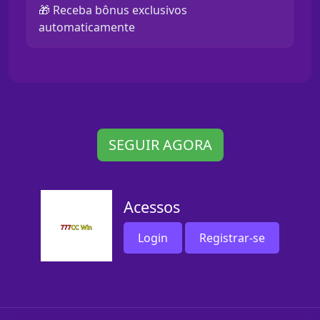
🎁 Receba bônus exclusivos
automaticamente
SEGUIR AGORA
Acessos
Login
Registrar-se