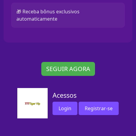
🎁 Receba bônus exclusivos
automaticamente
SEGUIR AGORA
Acessos
Login
Registrar-se