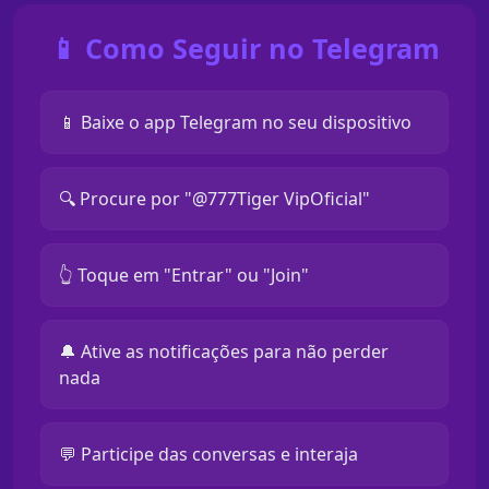
📱 Como Seguir no Telegram
📱 Baixe o app Telegram no seu dispositivo
🔍 Procure por "@777Tiger VipOficial"
👆 Toque em "Entrar" ou "Join"
🔔 Ative as notificações para não perder
nada
💬 Participe das conversas e interaja