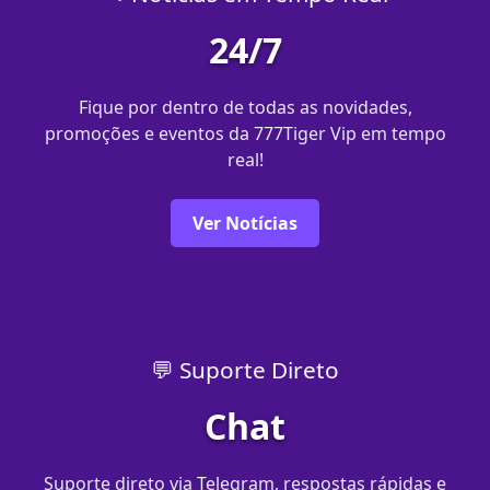
24/7
Fique por dentro de todas as novidades,
promoções e eventos da 777Tiger Vip em tempo
real!
Ver Notícias
💬 Suporte Direto
Chat
Suporte direto via Telegram, respostas rápidas e