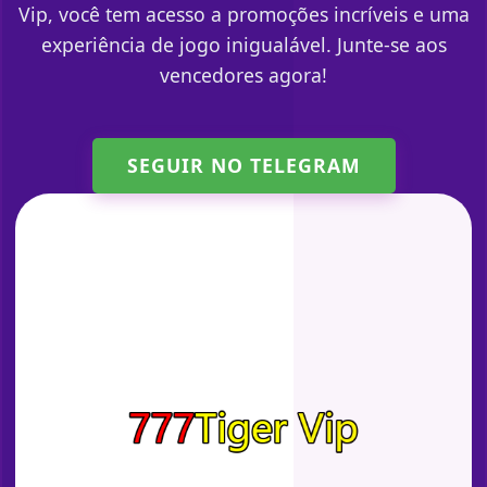
Vip, você tem acesso a promoções incríveis e uma
experiência de jogo inigualável. Junte-se aos
vencedores agora!
SEGUIR NO TELEGRAM