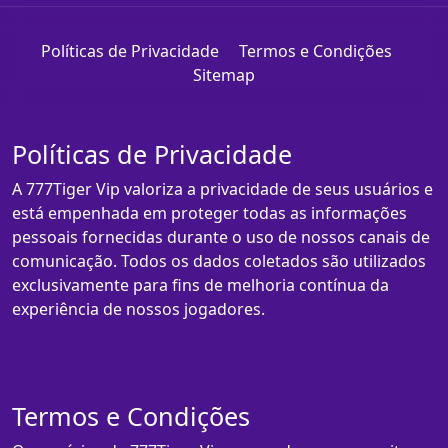
Políticas de Privacidade
Termos e Condições
Sitemap
Políticas de Privacidade
A 777Tiger Vip valoriza a privacidade de seus usuários e
está empenhada em proteger todas as informações
pessoais fornecidas durante o uso de nossos canais de
comunicação. Todos os dados coletados são utilizados
exclusivamente para fins de melhoria contínua da
experiência de nossos jogadores.
Termos e Condições