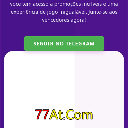
você tem acesso a promoções incríveis e uma
experiência de jogo inigualável. Junte-se aos
vencedores agora!
SEGUIR NO TELEGRAM