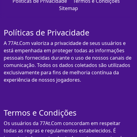
Políticas de Privacidade
Termos e Condições
Sitemap
Políticas de Privacidade
A 77At.Com valoriza a privacidade de seus usuários e
está empenhada em proteger todas as informações
pessoais fornecidas durante o uso de nossos canais de
comunicação. Todos os dados coletados são utilizados
exclusivamente para fins de melhoria contínua da
experiência de nossos jogadores.
Termos e Condições
Os usuários da 77At.Com concordam em respeitar
todas as regras e regulamentos estabelecidos. É