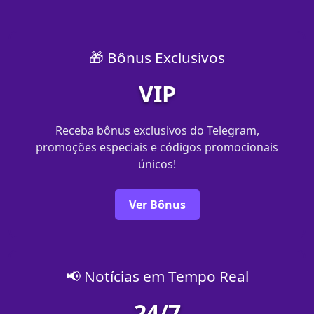
🎁 Bônus Exclusivos
VIP
Receba bônus exclusivos do Telegram,
promoções especiais e códigos promocionais
únicos!
Ver Bônus
📢 Notícias em Tempo Real
24/7