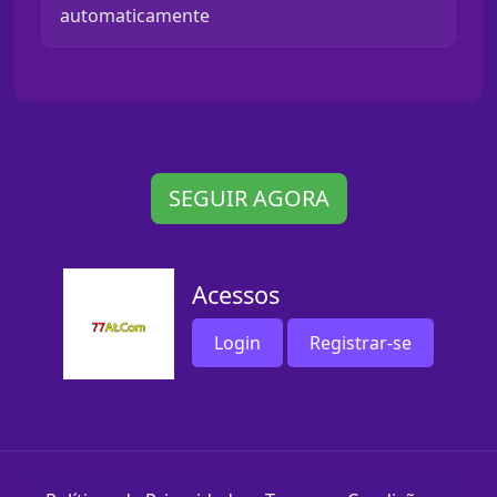
automaticamente
SEGUIR AGORA
Acessos
Login
Registrar-se