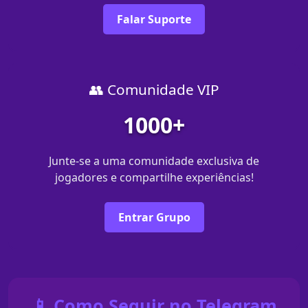
Falar Suporte
👥 Comunidade VIP
1000+
Junte-se a uma comunidade exclusiva de
jogadores e compartilhe experiências!
Entrar Grupo
📱 Como Seguir no Telegram