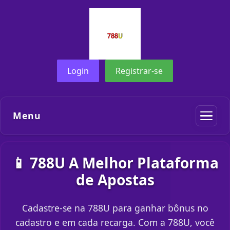
Login
Registrar-se
Menu
📱 788U A Melhor Plataforma
de Apostas
Cadastre-se na 788U para ganhar bônus no
cadastro e em cada recarga. Com a 788U, você