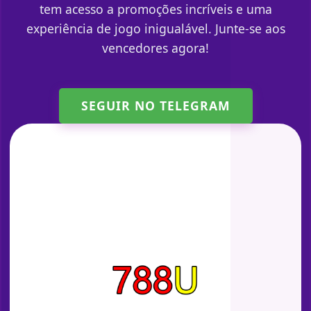
tem acesso a promoções incríveis e uma
experiência de jogo inigualável. Junte-se aos
vencedores agora!
SEGUIR NO TELEGRAM