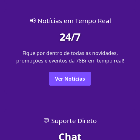
📢 Notícias em Tempo Real
24/7
Fique por dentro de todas as novidades,
promoções e eventos da 78Br em tempo real!
Ver Notícias
💬 Suporte Direto
Chat