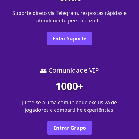
Suporte direto via Telegram, respostas rápidas e
atendimento personalizado!
Falar Suporte
👥 Comunidade VIP
1000+
Junte-se a uma comunidade exclusiva de
jogadores e compartilhe experiências!
Entrar Grupo