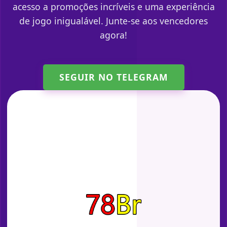
acesso a promoções incríveis e uma experiência
de jogo inigualável. Junte-se aos vencedores
agora!
SEGUIR NO TELEGRAM