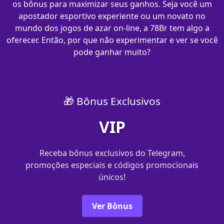
os bônus para maximizar seus ganhos. Seja você um
apostador esportivo experiente ou um novato no
mundo dos jogos de azar on-line, a 78Br tem algo a
oferecer. Então, por que não experimentar e ver se você
pode ganhar muito?
🎁 Bônus Exclusivos
VIP
Receba bônus exclusivos do Telegram,
promoções especiais e códigos promocionais
únicos!
Ver Bônus