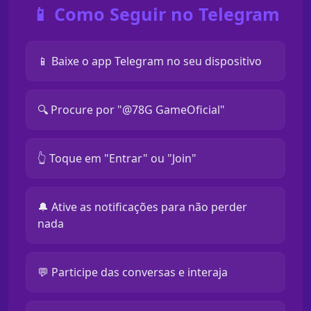
📱 Como Seguir no Telegram
📱 Baixe o app Telegram no seu dispositivo
🔍 Procure por "@78G GameOficial"
👆 Toque em "Entrar" ou "Join"
🔔 Ative as notificações para não perder
nada
💬 Participe das conversas e interaja