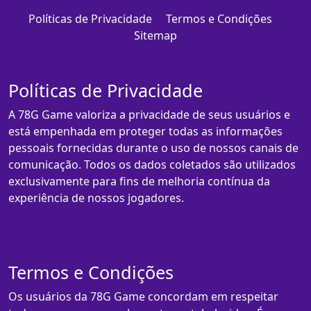
Políticas de Privacidade
Termos e Condições
Sitemap
Políticas de Privacidade
A 78G Game valoriza a privacidade de seus usuários e
está empenhada em proteger todas as informações
pessoais fornecidas durante o uso de nossos canais de
comunicação. Todos os dados coletados são utilizados
exclusivamente para fins de melhoria contínua da
experiência de nossos jogadores.
Termos e Condições
Os usuários da 78G Game concordam em respeitar