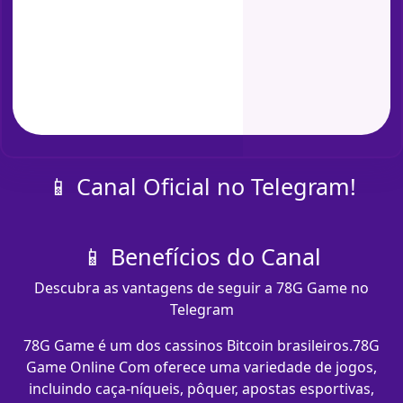
📱 Canal Oficial no Telegram!
📱 Benefícios do Canal
Descubra as vantagens de seguir a 78G Game no
Telegram
78G Game é um dos cassinos Bitcoin brasileiros.78G
Game Online Com oferece uma variedade de jogos,
incluindo caça-níqueis, pôquer, apostas esportivas,