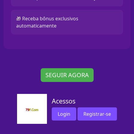
🎁 Receba bônus exclusivos
automaticamente
SEGUIR AGORA
Acessos
Login
Registrar-se