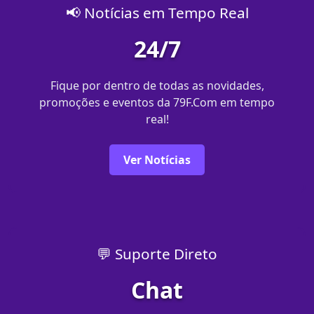
📢 Notícias em Tempo Real
24/7
Fique por dentro de todas as novidades,
promoções e eventos da 79F.Com em tempo
real!
Ver Notícias
💬 Suporte Direto
Chat