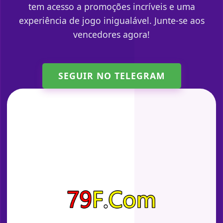
tem acesso a promoções incríveis e uma
experiência de jogo inigualável. Junte-se aos
vencedores agora!
SEGUIR NO TELEGRAM