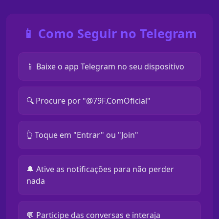
📱 Como Seguir no Telegram
📱 Baixe o app Telegram no seu dispositivo
🔍 Procure por "@79F.ComOficial"
👆 Toque em "Entrar" ou "Join"
🔔 Ative as notificações para não perder
nada
💬 Participe das conversas e interaja