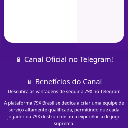
📱 Canal Oficial no Telegram!
📱 Benefícios do Canal
Descubra as vantagens de seguir a 79X no Telegram
A plataforma 79X Brasil se dedica a criar uma equipe de
serviço altamente qualificada, permitindo que cada
jogador da 79X desfrute de uma experiência de jogo
suprema.