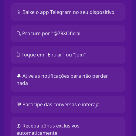
📱 Baixe o app Telegram no seu dispositivo
🔍 Procure por "@79XOficial"
👆 Toque em "Entrar" ou "Join"
🔔 Ative as notificações para não perder
nada
💬 Participe das conversas e interaja
🎁 Receba bônus exclusivos
automaticamente