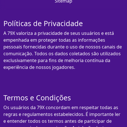
Sitemap
Políticas de Privacidade
A 79X valoriza a privacidade de seus usuários e está
empenhada em proteger todas as informações
pessoais fornecidas durante o uso de nossos canais de
comunicação. Todos os dados coletados são utilizados
exclusivamente para fins de melhoria contínua da
experiência de nossos jogadores.
Termos e Condições
Os usuários da 79X concordam em respeitar todas as
regras e regulamentos estabelecidos. É importante ler
e entender todos os termos antes de participar de