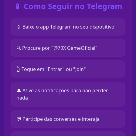
📱 Como Seguir no Telegram
📱 Baixe o app Telegram no seu dispositivo
🔍 Procure por "@79X GameOficial"
👆 Toque em "Entrar" ou "Join"
🔔 Ative as notificações para não perder
nada
💬 Participe das conversas e interaja