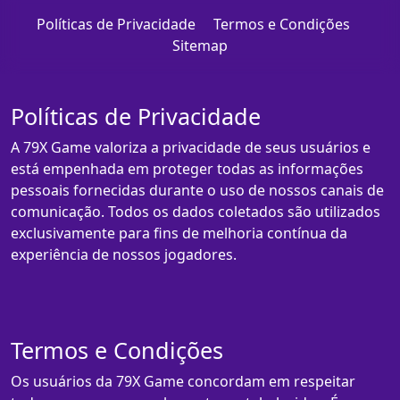
Políticas de Privacidade
Termos e Condições
Sitemap
Políticas de Privacidade
A 79X Game valoriza a privacidade de seus usuários e
está empenhada em proteger todas as informações
pessoais fornecidas durante o uso de nossos canais de
comunicação. Todos os dados coletados são utilizados
exclusivamente para fins de melhoria contínua da
experiência de nossos jogadores.
Termos e Condições
Os usuários da 79X Game concordam em respeitar