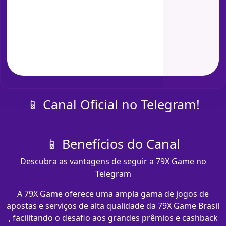
📱 Canal Oficial no Telegram!
📱 Benefícios do Canal
Descubra as vantagens de seguir a 79X Game no
Telegram
A 79X Game oferece uma ampla gama de jogos de
apostas e serviços de alta qualidade da 79X Game Brasil
, facilitando o desafio aos grandes prêmios e cashback