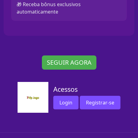
🎁 Receba bônus exclusivos
automaticamente
SEGUIR AGORA
Acessos
Login
Registrar-se