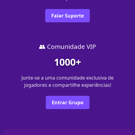
Falar Suporte
👥 Comunidade VIP
1000+
Junte-se a uma comunidade exclusiva de
jogadores e compartilhe experiências!
Entrar Grupo