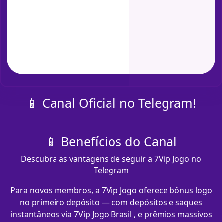
📱 Canal Oficial no Telegram!
📱 Benefícios do Canal
Descubra as vantagens de seguir a 7Vip Jogo no
Telegram
Para novos membros, a 7Vip Jogo oferece bônus logo
no primeiro depósito — com depósitos e saques
instantâneos via 7Vip Jogo Brasil , e prêmios massivos