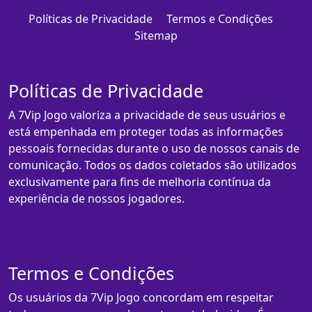
Políticas de Privacidade
Termos e Condições
Sitemap
Políticas de Privacidade
A 7Vip Jogo valoriza a privacidade de seus usuários e
está empenhada em proteger todas as informações
pessoais fornecidas durante o uso de nossos canais de
comunicação. Todos os dados coletados são utilizados
exclusivamente para fins de melhoria contínua da
experiência de nossos jogadores.
Termos e Condições
Os usuários da 7Vip Jogo concordam em respeitar