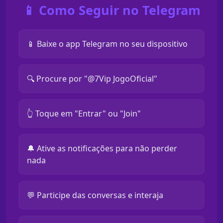
📱 Como Seguir no Telegram
📱 Baixe o app Telegram no seu dispositivo
🔍 Procure por "@7Vip JogoOficial"
👆 Toque em "Entrar" ou "Join"
🔔 Ative as notificações para não perder
nada
💬 Participe das conversas e interaja