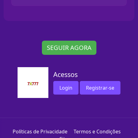
SEGUIR AGORA
Acessos
Login
Registrar-se
Políticas de Privacidade
Termos e Condições