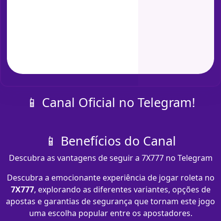
📱 Canal Oficial no Telegram!
📱 Benefícios do Canal
Descubra as vantagens de seguir a 7X777 no Telegram
Descubra a emocionante experiência de jogar roleta no
7X777
, explorando as diferentes variantes, opções de
apostas e garantias de segurança que tornam este jogo
uma escolha popular entre os apostadores.